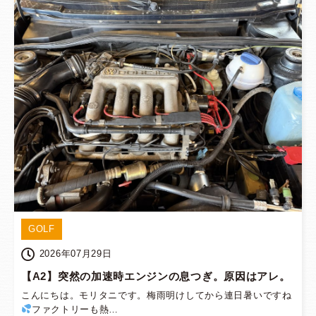
GOLF
2026年07月29日
【A2】突然の加速時エンジンの息つぎ。原因はアレ。
こんにちは。モリタニです。梅雨明けしてから連日暑いですね
ファクトリーも熱…