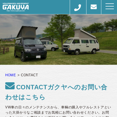
togg
navi
HOME
>
CONTACT
CONTACTガクヤへのお問い合
わせはこちら
VW車の日々のメンテナンスから、車輌の購入やフルレストアとい
った大掛かりなご相談までお気軽にお問い合わせください。
お問