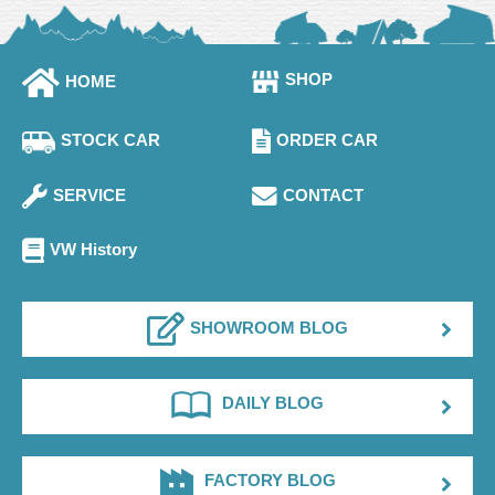
内やご質問に対する回答として、電子メールや資料のご送
付に利用いたします。
3.個人情報の第三者への開示・提供の禁止
SHOP
HOME
当社は、お客さまよりお預かりした個人情報を適切に管理
し、次のいずれかに該当する場合を除き、個人情報を第三
STOCK CAR
ORDER CAR
者に開示いたしません。
・お客さまの同意がある場合
SERVICE
CONTACT
・お客さまが希望されるサービスを行なうために当社が業
務を委託する業者に対して開示する場合
・法令に基づき開示することが必要である場合
VW History
4.ご本人の照会
お客さまがご本人の個人情報の照会・修正・削除などをご
SHOWROOM BLOG
希望される場合には、ご本人であることを確認の上、対応
させていただきます。
DAILY BLOG
5.お問い合せ
当社の個人情報の取扱に関するお問い合せは下記までご連
絡ください。
FACTORY BLOG
・株式会社GAKUYA