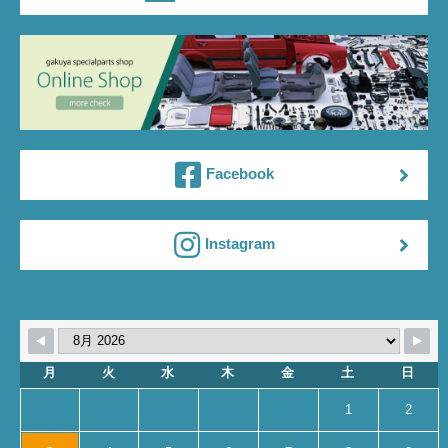
・〒579-8025 大阪府東大阪市宝町17-40
・TEL：072-980-2468 FAX：072-987-0022
Facebook
Instagram
月
火
水
木
金
土
日
1
2