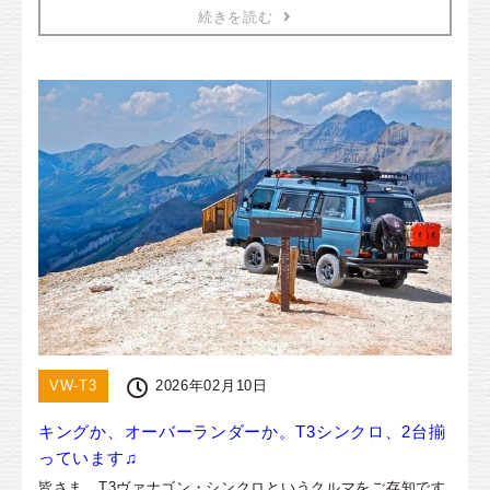
続きを読む
VW-T3
2026年02月10日
キングか、オーバーランダーか。T3シンクロ、2台揃
っています♫
皆さま、T3ヴァナゴン・シンクロというクルマをご存知です