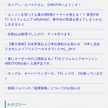
ダイアン・ユースケさん、GAKUYAへようこそ！
エンジンを切っても最大8時間クーラーが使える！？ 新型VW
T7 カリフォルニア eHybridが、車中泊の常識を変えてしまうかも
しれません♬
生駒山は無理でしたので、デッキ作ります。
【重大発表】社名変更および本社移転のお知らせ ※申し訳あ
りませんエイプリルフールネタでしたm(__)m※
遂にオーダー分の上陸始まる♫ T7カリフォルニアオーシャン
4MOTIONが続々入港予定です。
キングか、オーバーランダーか。T3シンクロ、2台揃っています
♫
損保ジャパンの『故障保険』についてのお知らせ
カテゴリー