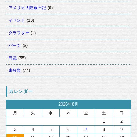
アメリカ大陸旅日記
(6)
イベント
(13)
クラフター
(2)
パーツ
(6)
日記
(55)
未分類
(74)
カレンダー
2026年8月
月
火
水
木
金
土
日
1
2
3
4
5
6
7
8
9