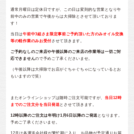
通常月曜日は定休日ですが、この日は変則的な営業となり午
前中のみの営業で午後からは大掃除とさせて頂いておりま
す！
当日は
午前中3組さま限定事前ご予約頂いた方のみオイル交換
等の軽作業のみお受付
させて頂きます。
ご予約なしのご来店や午後以降のご来店の作業等は一切ご対
応できません
ので予めご了承くださいませ。
（午後以降は大掃除でお店がぐちゃぐちゃになっているとお
もいますので笑）
またオンラインショップは随時ご注文可能ですが、
当日12時
までのご注文分を当日発送
とさせて頂きます。
12時以降のご注文は年明け1月6日以降のご発送
となります。
予めご了承くださいませ。
12月は各運送会社様が繁忙期に入り、お品物が予定通りお届