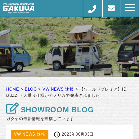
togg
navi
HOME
>
BLOG
>
VW NEWS 速報
>
【ワールドプレミア】ID.
BUZZ ７人乗り仕様がアメリカで発表されました
SHOWROOM BLOG
ガクヤの最新情報を投稿しています！
VW NEWS 速報
2023年06月03日