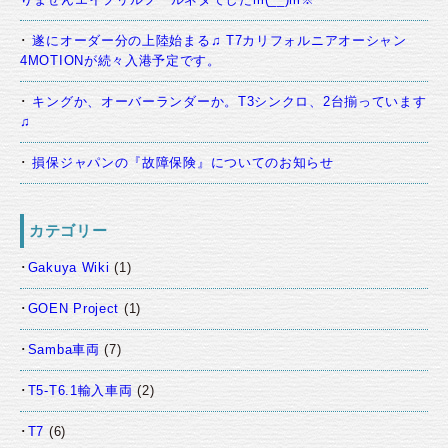
遂にオーダー分の上陸始まる♫ T7カリフォルニアオーシャン
4MOTIONが続々入港予定です。
キングか、オーバーランダーか。T3シンクロ、2台揃っています
♫
損保ジャパンの『故障保険』についてのお知らせ
カテゴリー
Gakuya Wiki
(1)
GOEN Project
(1)
Samba車両
(7)
T5-T6.1輸入車両
(2)
T7
(6)