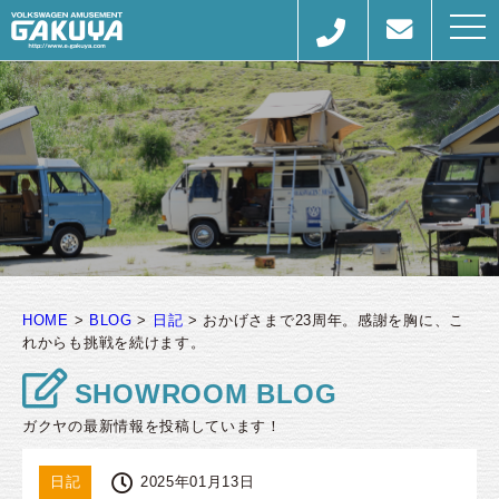
togg
navi
HOME
>
BLOG
>
日記
>
おかげさまで23周年。感謝を胸に、こ
れからも挑戦を続けます。
SHOWROOM BLOG
ガクヤの最新情報を投稿しています！
日記
2025年01月13日