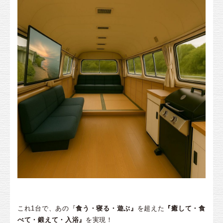
これ1台で、あの『
食う・寝る・遊ぶ』
を超えた
『癒して・食
べて・鍛えて・入浴』
を実現！