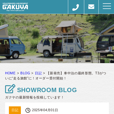
togg
navi
HOME
>
BLOG
>
日記
>
【新発売】車中泊の最終形態。T3がつ
いに“走る旅館”に！オーダー受付開始！
SHOWROOM BLOG
ガクヤの最新情報を投稿しています！
日記
2025年04月01日