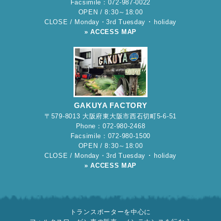
Facsimile：072-987-0022
OPEN / 8:30～18:00
CLOSE / Monday・3rd Tuesday ･ holiday
» ACCESS MAP
GAKUYA FACTORY
〒579-8013 大阪府東大阪市西石切町5-6-51
Phone：072-980-2468
Facsimile：072-980-1500
OPEN / 8:30～18:00
CLOSE / Monday・3rd Tuesday ･ holiday
» ACCESS MAP
トランスポーターを中心に