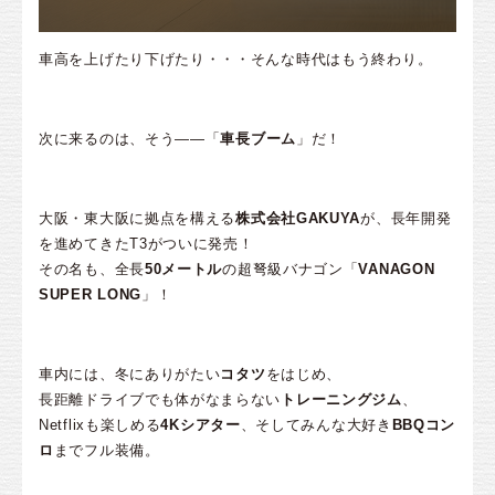
車高を上げたり下げたり・・・そんな時代はもう終わり。
次に来るのは、そう——「
車長ブーム
」だ！
大阪・東大阪に拠点を構える
株式会社GAKUYA
が、長年開発
を進めてきたT3がついに発売！
その名も、全長
50メートル
の超弩級バナゴン「
VANAGON
SUPER LONG
」！
車内には、冬にありがたい
コタツ
をはじめ、
長距離ドライブでも体がなまらない
トレーニングジム
、
Netflixも楽しめる
4Kシアター
、そしてみんな大好き
BBQコン
ロ
までフル装備。