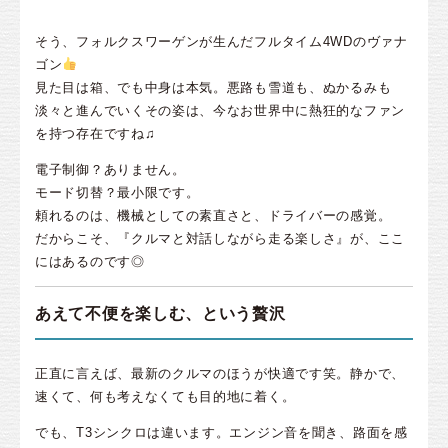
そう、フォルクスワーゲンが生んだフルタイム4WDのヴァナ
ゴン
見た目は箱、でも中身は本気。悪路も雪道も、ぬかるみも
淡々と進んでいくその姿は、今なお世界中に熱狂的なファン
を持つ存在ですね♫
電子制御？ありません。
モード切替？最小限です。
頼れるのは、機械としての素直さと、ドライバーの感覚。
だからこそ、『クルマと対話しながら走る楽しさ』が、ここ
にはあるのです◎
あえて不便を楽しむ、という贅沢
正直に言えば、最新のクルマのほうが快適です笑。静かで、
速くて、何も考えなくても目的地に着く。
でも、T3シンクロは違います。エンジン音を聞き、路面を感