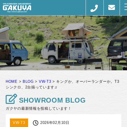
HOME
>
BLOG
>
VW-T3
>
キングか、オーバーランダーか。T3
シンクロ、2台揃っています♫
SHOWROOM BLOG
ガクヤの最新情報を投稿しています！
VW-T3
2026年02月10日