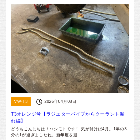
VW-T3
2026年04月08日
T3オレンジ号【ラジエターパイプからクーラント漏
れ編】
どうもこんにちは！ハシモトです！ 気が付けば4月。1年の3
分の1が過ぎましたね。新年度を迎…