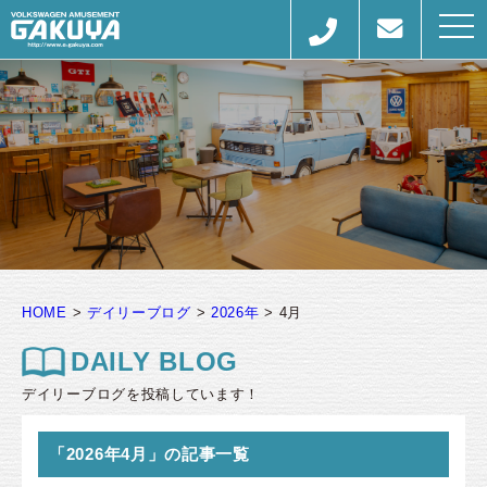
togg
navi
HOME
>
デイリーブログ
>
2026年
>
4月
DAILY BLOG
デイリーブログを投稿しています！
「2026年4月」の記事一覧