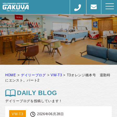
togg
navi
HOME
>
デイリーブログ
>
VW-T3
>
T3オレンジ橋本号 退勤時
にエンスト。パート2
DAILY BLOG
デイリーブログを投稿しています！
VW-T3
2026年06月28日