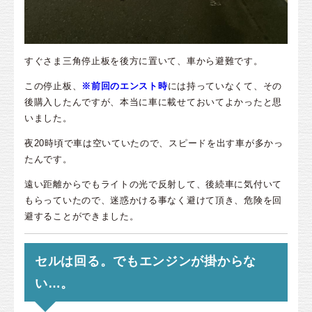
すぐさま三角停止板を後方に置いて、車から避難です。
この停止板、
※前回のエンスト時
には持っていなくて、その
後購入したんですが、本当に車に載せておいてよかったと思
いました。
夜20時頃で車は空いていたので、スピードを出す車が多かっ
たんです。
遠い距離からでもライトの光で反射して、後続車に気付いて
もらっていたので、迷惑かける事なく避けて頂き、危険を回
避することができました。
セルは回る。でもエンジンが掛からな
い…。