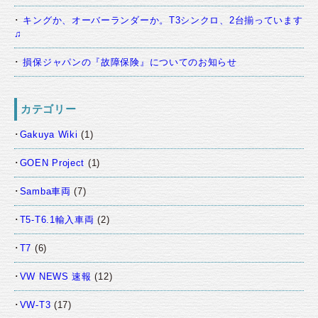
キングか、オーバーランダーか。T3シンクロ、2台揃っています
♫
損保ジャパンの『故障保険』についてのお知らせ
カテゴリー
Gakuya Wiki
(1)
GOEN Project
(1)
Samba車両
(7)
T5-T6.1輸入車両
(2)
T7
(6)
VW NEWS 速報
(12)
VW-T3
(17)