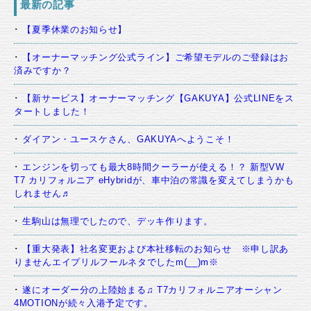
最新の記事
【夏季休業のお知らせ】
【オーナーマッチング公式ライン】ご希望モデルのご登録はお
済みですか？
【新サービス】オーナーマッチング【GAKUYA】公式LINEをス
タートしました！
ダイアン・ユースケさん、GAKUYAへようこそ！
エンジンを切っても最大8時間クーラーが使える！？ 新型VW
T7 カリフォルニア eHybridが、車中泊の常識を変えてしまうかも
しれません♬
生駒山は無理でしたので、デッキ作ります。
【重大発表】社名変更および本社移転のお知らせ ※申し訳あ
りませんエイプリルフールネタでしたm(__)m※
遂にオーダー分の上陸始まる♫ T7カリフォルニアオーシャン
4MOTIONが続々入港予定です。