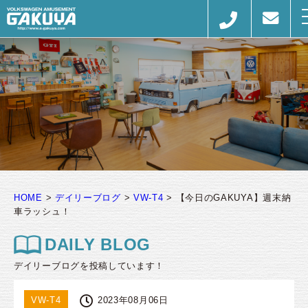
HOME
>
デイリーブログ
>
VW-T4
>
【今日のGAKUYA】週末納
車ラッシュ！
DAILY BLOG
デイリーブログを投稿しています！
VW-T4
2023年08月06日