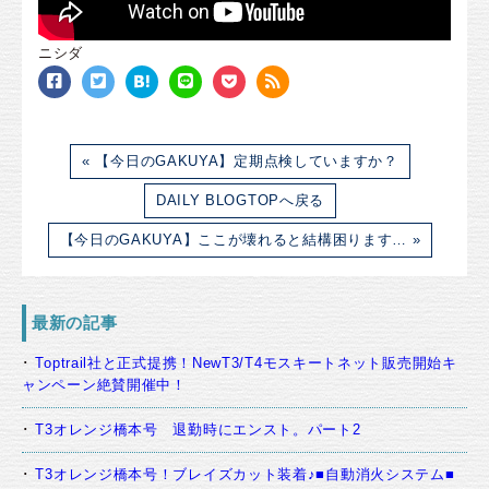
ニシダ
« 【今日のGAKUYA】定期点検していますか？
DAILY BLOGTOPへ戻る
【今日のGAKUYA】ここが壊れると結構困ります… »
最新の記事
Toptrail社と正式提携！NewT3/T4モスキートネット販売開始キ
ャンペーン絶賛開催中！
T3オレンジ橋本号 退勤時にエンスト。パート2
T3オレンジ橋本号！ブレイズカット装着♪■自動消火システム■