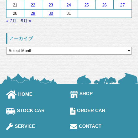
21
22
23
24
25
26
27
28
29
30
31
« 7月
9月 »
アーカイブ
SHOP
HOME
STOCK CAR
ORDER CAR
SERVICE
CONTACT