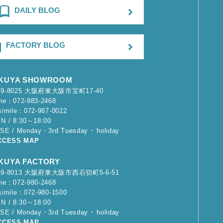
DAILY BLOG
FACTORY BLOG
KUYA SHOWROOM
79-8025 大阪府東大阪市宝町17-40
ne：072-983-2468
simile：072-987-0022
N / 8:30～18:00
SE / Monday・3rd Tuesday ･ holiday
CCESS MAP
KUYA FACTORY
79-8013 大阪府東大阪市西石切町5-6-51
ne：072-980-2468
simile：072-980-1500
N / 8:30～18:00
SE / Monday・3rd Tuesday ･ holiday
CCESS MAP