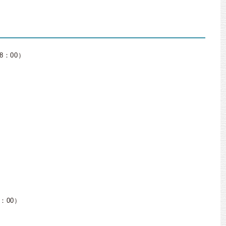
8：00）
：00）