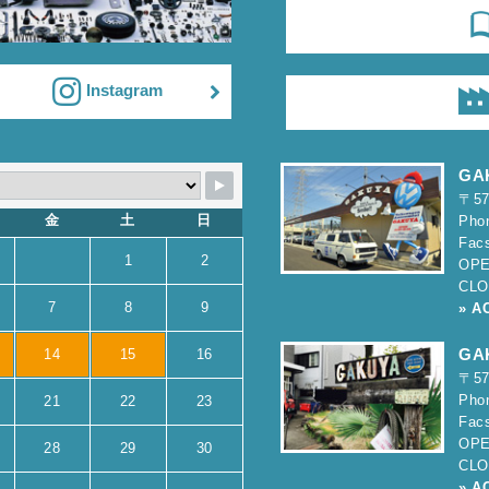
Instagram
GA
〒5
金
土
日
Pho
Fac
1
2
OPE
CLO
7
8
9
» A
GA
14
15
16
〒5
Pho
21
22
23
Fac
OPE
28
29
30
CLO
» A