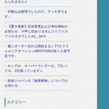
もしれません♬
生駒山は無理でしたので、デッキ作りま
す。
【重大発表】社名変更および本社移転の
お知らせ ※申し訳ありませんエイプリル
フールネタでしたm(__)m※
遂にオーダー分の上陸始まる♫ T7カリフ
ォルニアオーシャン4MOTIONが続々入港予
定です。
キングか、オーバーランダーか。T3シン
クロ、2台揃っています♫
損保ジャパンの『故障保険』についての
お知らせ
カテゴリー