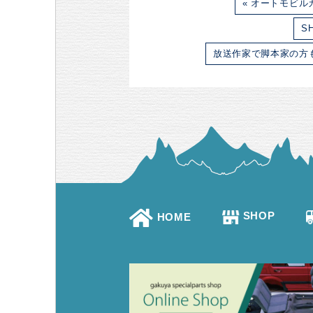
« オートモビ
S
放送作家で脚本家の方も
SHOP
HOME