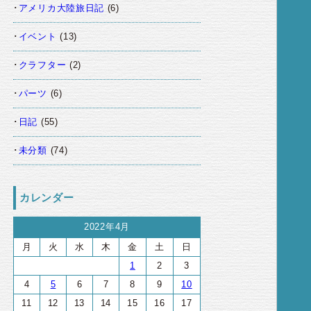
アメリカ大陸旅日記
(6)
イベント
(13)
クラフター
(2)
パーツ
(6)
日記
(55)
未分類
(74)
カレンダー
2022年4月
月
火
水
木
金
土
日
1
2
3
4
5
6
7
8
9
10
11
12
13
14
15
16
17