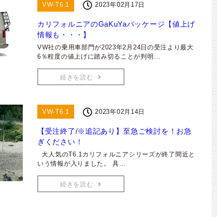
VW-T6.1
2023年02月17日
カリフォルニアのGaKuYaパッケージ【値上げ
情報も・・・】
VW社の乗用車部門が2023年2月24日の受注より最大
6％程度の値上げに踏み切ることが判明…
続きを読む
VW-T6.1
2023年02月14日
【受注終了/※追記あり】至急ご検討を！お急
ぎください！
大人気のT6.1カリフォルニアシリーズが終了間近と
いう情報が入りました。 具…
続きを読む