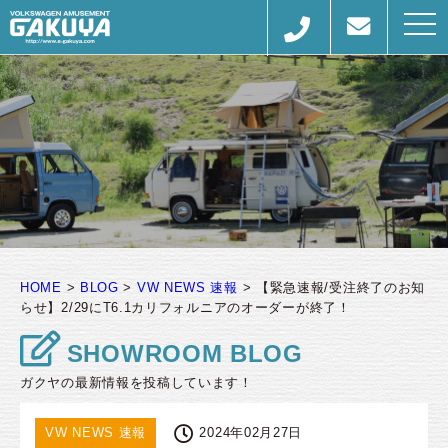
togg
navi
HOME
>
BLOG
>
VW NEWS 速報
>
【緊急速報/受注終了のお知
らせ】2/29にT6.1カリフォルニアのオーダーが終了！
SHOWROOM BLOG
ガクヤの最新情報を投稿しています！
VW NEWS 速報
2024年02月27日