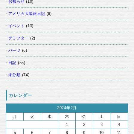
お知らせ
(10)
アメリカ大陸旅日記
(6)
イベント
(13)
クラフター
(2)
パーツ
(6)
日記
(55)
未分類
(74)
カレンダー
2024年2月
月
火
水
木
金
土
日
1
2
3
4
5
6
7
8
9
10
11