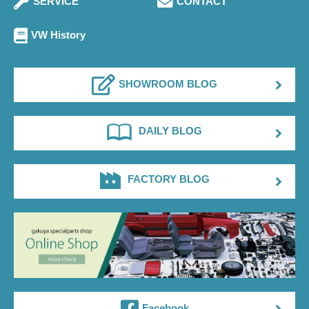
SERVICE
CONTACT
VW History
SHOWROOM BLOG
DAILY BLOG
FACTORY BLOG
Facebook