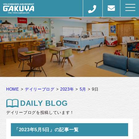
togg
navi
HOME
>
デイリーブログ
>
2023年
>
5月
>
9日
DAILY BLOG
デイリーブログを投稿しています！
「2023年5月5日」の記事一覧