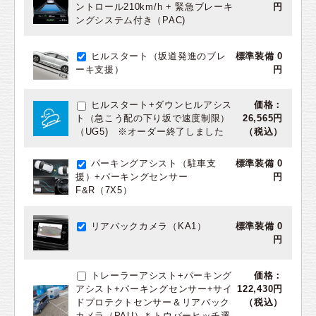
ントロール210km/h + 緊急ブレーキ
円
ングシステム付き（PAC)
ヒルスタート（坂道発進のブレ
標準装備 0
ーキ支援）
円
ヒルスタート+ダウンヒルアシス
価格：
ト（急こう配の下り坂で速度制限）
26,565円
（UG5) ※オーダー終了しました
（税込）
パーキングアシスト（駐車支
標準装備 0
援）+パーキングセンサー
円
F&R（7X5）
リアバックカメラ（KA1）
標準装備 0
円
トレーラーアシスト+パーキング
価格：
アシスト+パーキングセンサー+サイ
122,430円
ドプロテクトセンサー＆リアバック
（税込）
カメラ（PAU）＊トウバーヒッチ選