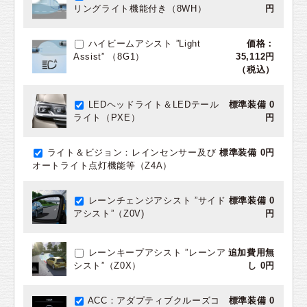
リングライト機能付き（8WH）
円
ハイビームアシスト ”Light
価格：
Assist” （8G1）
35,112円
（税込）
LEDヘッドライト＆LEDテール
標準装備 0
ライト（PXE）
円
ライト＆ビジョン：レインセンサー及び
標準装備 0円
オートライト点灯機能等（Z4A）
レーンチェンジアシスト ”サイド
標準装備 0
アシスト”（Z0V)
円
レーンキープアシスト ”レーンア
追加費用無
シスト”（Z0X）
し 0円
ACC：アダプティブクルーズコ
標準装備 0