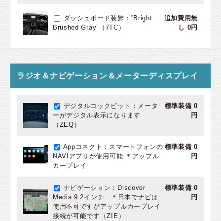
ダッシュボード装飾：”Bright
追加費用無
Brushed Gray”（7TC）
し 0円
ラジオ＆ナビゲーション＆メーターディスプレイ
デジタルコックピット：メータ
標準装備 0
ーがデジタル表示になります
円
（ZEQ）
Appコネクト：スマートフォンの
標準装備 0
NAVIアプリが使用可能 ＊アップル
円
カープレイ
ナビゲーション：Discover
標準装備 0
Media 9.2インチ ＊日本でナビは
円
使用不可ですがアップルカープレイ
接続が可能です（ZIE）