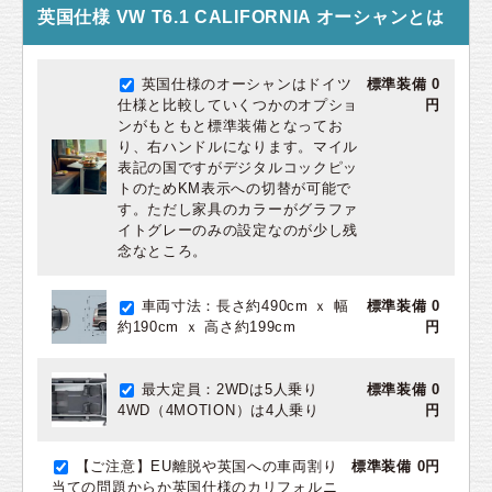
英国仕様 VW T6.1 CALIFORNIA オーシャンとは
英国仕様のオーシャンはドイツ
標準装備 0
仕様と比較していくつかのオプショ
円
ンがもともと標準装備となってお
り、右ハンドルになります。マイル
表記の国ですがデジタルコックピッ
トのためKM表示への切替が可能で
す。ただし家具のカラーがグラファ
イトグレーのみの設定なのが少し残
念なところ。
車両寸法：長さ約490cm ｘ 幅
標準装備 0
約190cm ｘ 高さ約199cm
円
最大定員：2WDは5人乗り
標準装備 0
4WD（4MOTION）は4人乗り
円
【ご注意】EU離脱や英国への車両割り
標準装備 0円
当ての問題からか英国仕様のカリフォルニ