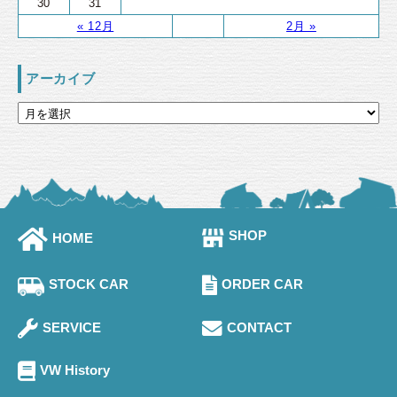
30
31
« 12月
2月 »
アーカイブ
SHOP
HOME
STOCK CAR
ORDER CAR
SERVICE
CONTACT
VW History