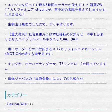
エンジンを切っても最大8時間クーラーが使える！？ 新型VW
T7 カリフォルニア eHybridが、車中泊の常識を変えてしまうかも
しれません♬
生駒山は無理でしたので、デッキ作ります。
【重大発表】社名変更および本社移転のお知らせ ※申し訳あ
りませんエイプリルフールネタでしたm(__)m※
遂にオーダー分の上陸始まる♫ T7カリフォルニアオーシャン
4MOTIONが続々入港予定です。
キングか、オーバーランダーか。T3シンクロ、2台揃っています
♫
損保ジャパンの『故障保険』についてのお知らせ
カテゴリー
Gakuya Wiki
(1)