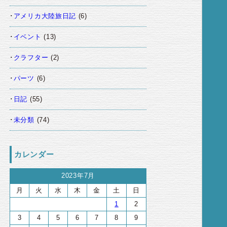
アメリカ大陸旅日記
(6)
イベント
(13)
クラフター
(2)
パーツ
(6)
日記
(55)
未分類
(74)
カレンダー
2023年7月
月
火
水
木
金
土
日
1
2
3
4
5
6
7
8
9