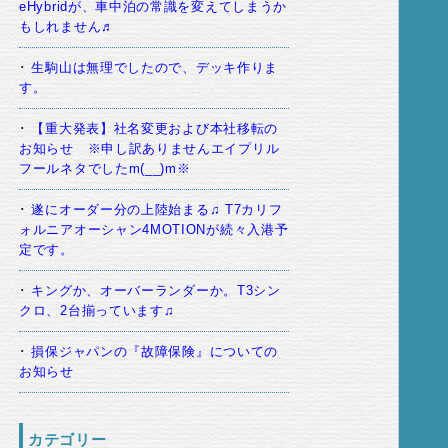
eHybridが、車中泊の常識を変えてしまうか
もしれません♬
生駒山は無理でしたので、デッキ作りま
す。
【重大発表】社名変更および本社移転の
お知らせ ※申し訳ありませんエイプリル
フールネタでしたm(__)m※
遂にオーダー分の上陸始まる♫ T7カリフ
ォルニアオーシャン4MOTIONが続々入港予
定です。
キングか、オーバーランダーか。T3シン
クロ、2台揃っています♫
損保ジャパンの『故障保険』についての
お知らせ
カテゴリー