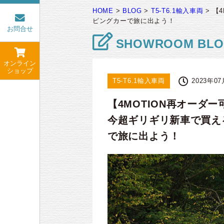
HOME
>
BLOG
>
T5-T6.1輸入車両
>
【
ピングカーで旅に出よう！
お問合せ
SHOWROOM BL
オンライン
ショップ
T5-T6.1輸入車両
2023年0
【4MOTION再オーダ
今超ギリギリ新車で買え
で旅に出よう！