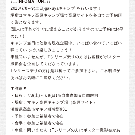
↓↓↓INFOMATION↓↓↓
2023/7/8～9(土日)gakuyaキャンプ を行います！
場所はマキノ高原キャンプ場で高原サイトを各自でご予約頂
く形となります。
(週末は予約がすぐに埋まることがありますのでご予約はお早
めに！)
キャンプ当日は催物も現在企画中。いっぱい食べていっぱい
喋っていっぱい楽しみましょう！
車種問いませんが、Tシリーズ乗りの方はお客様がポスター
撮影会を企画してくださっています。
Tシリーズ乗りの方は是非奮ってご参加下さい。ご不明点が
あればお気軽にご連絡ください。
▼詳細▼
・日程：7/8(土)～7/9(日)※自由参加＆自由解散
・場所：マキノ高原キャンプ場（高原サイト）
滋賀県高島市マキノ町牧野931
・予約：参加ご希望者で各自
・食事：参加ご希望者で各自
・車種：問いません（Tシリーズの方はポスター撮影会があ