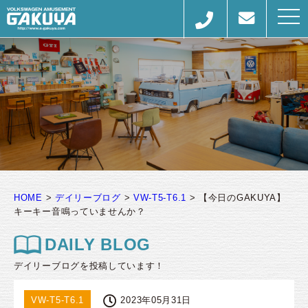
togg
navi
HOME
>
デイリーブログ
>
VW-T5-T6.1
>
【今日のGAKUYA】
キーキー音鳴っていませんか？
DAILY BLOG
デイリーブログを投稿しています！
VW-T5-T6.1
2023年05月31日