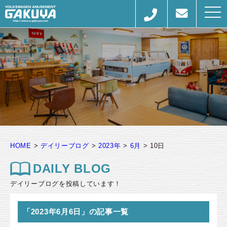
togg
navi
HOME
>
デイリーブログ
>
2023年
>
6月
>
10日
DAILY BLOG
デイリーブログを投稿しています！
「2023年6月6日」の記事一覧