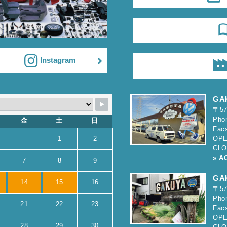
Instagram
GA
〒5
Pho
金
土
日
Fac
1
2
OPE
CLO
» A
7
8
9
GA
14
15
16
〒5
Pho
21
22
23
Fac
OPE
28
29
30