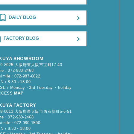
DAILY BLOG
FACTORY BLOG
KUYA SHOWROOM
79-8025 大阪府東大阪市宝町17-40
ne：072-983-2468
simile：072-987-0022
N / 8:30～18:00
SE / Monday・3rd Tuesday ･ holiday
CCESS MAP
KUYA FACTORY
79-8013 大阪府東大阪市西石切町5-6-51
ne：072-980-2468
simile：072-980-1500
N / 8:30～18:00