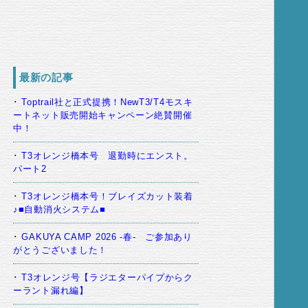
最新の記事
Toptrail社と正式提携！NewT3/T4モスキ
ートネット販売開始キャンペーン絶賛開催
中！
T3オレンジ橋本号 退勤時にエンスト。
パート2
T3オレンジ橋本号！ブレイズカット装着
♪■自動消火システム■
GAKUYA CAMP 2026 -春- ご参加あり
がとうございました！
T3オレンジ号【ラジエターパイプからク
ーラント漏れ編】