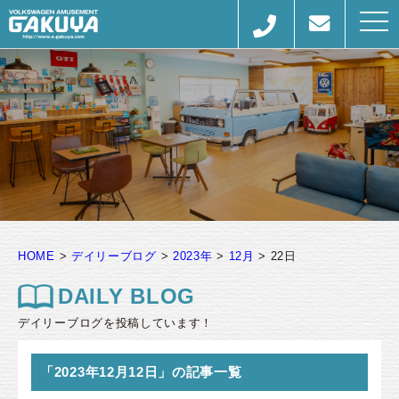
togg
navi
HOME
>
デイリーブログ
>
2023年
>
12月
>
22日
DAILY BLOG
デイリーブログを投稿しています！
「2023年12月12日」の記事一覧