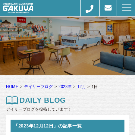
togg
navi
HOME
>
デイリーブログ
>
2023年
>
12月
>
1日
DAILY BLOG
デイリーブログを投稿しています！
「2023年12月12日」の記事一覧