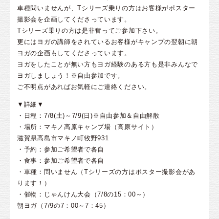
車種問いませんが、Tシリーズ乗りの方はお客様がポスター
撮影会を企画してくださっています。
Tシリーズ乗りの方は是非奮ってご参加下さい。
更にはヨガの講師をされているお客様がキャンプの翌朝に朝
ヨガの企画もしてくださっています。
ヨガをしたことが無い方もヨガ経験のある方も是非みんなで
ヨガしましょう！※自由参加です。
ご不明点があればお気軽にご連絡ください。
▼詳細▼
・日程：7/8(土)～7/9(日)※自由参加＆自由解散
・場所：マキノ高原キャンプ場（高原サイト）
滋賀県高島市マキノ町牧野931
・予約：参加ご希望者で各自
・食事：参加ご希望者で各自
・車種：問いません（Tシリーズの方はポスター撮影会があ
ります！）
・催物：じゃんけん大会（7/8の15：00～）
朝ヨガ（7/9の7：00～7：45）