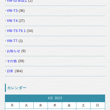
VW-ID.BUZZ
(2)
VW-T3
(36)
VW-T4
(27)
VW-T5-T6.1
(34)
VW-T7
(1)
お知らせ
(9)
その他
(39)
日常
(364)
カレンダー
6月 2023
月
火
水
木
金
土
日