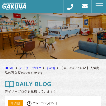
togg
navi
HOME
>
デイリーブログ
>
その他
>
【今日のGAKUYA】人気商
品の再入荷のお知らせです
DAILY BLOG
デイリーブログを投稿しています！
その他
2023年06月25日