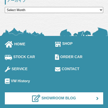
アーカイブ
SHOP
HOME
STOCK CAR
ORDER CAR
SERVICE
CONTACT
VW History
SHOWROOM BLOG