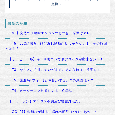
交換 »
最新の記事
【A2】突然の加速時エンジンの息つぎ。原因はアレ。
【T5】LLCが減る。けど漏れ箇所が見つからない！！その原因
とは！？
【ザ・ビートル】キーリモコンでドアロックが出来ない！！
【T3】なんとなく甘い匂いがする。そんな時はご注意を！！
【T5】発進時｢ブォー｣と異音がする。その原因は？？
【T4】ヒーターコア破損によるLLC漏れ
【トゥーラン】エンジン不調及び警告灯点灯。
【GOLF7】冷却水が減る。漏れの部品はやはりあの・・・