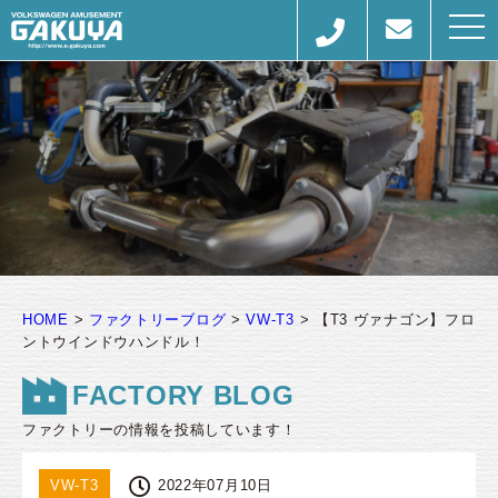
togg
navi
HOME
>
ファクトリーブログ
>
VW-T3
>
【T3 ヴァナゴン】フロ
ントウインドウハンドル！
FACTORY BLOG
ファクトリーの情報を投稿しています！
VW-T3
2022年07月10日