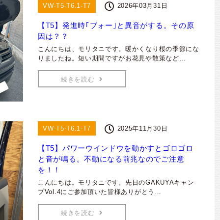
VW-T5-T6.1-T7
2026年03月31日
【T5】発進時｢ブォー｣と異音がする。その原
因は？？
こんにちは、モリタニです。暖かくなり桜の季節にな
りましたね。短い期間ですがお花見や散策など…
続きを読む
VW-T5-T6.1-T7
2025年11月30日
【T5】パワーウインドウを動かすとゴロゴロ
と音が鳴る。不動になる前兆なのでご注意
を！！
こんにちは。モリタニです。先日のGAKUYAキャン
プVol.4にご参加頂いた皆様ありがとう…
続きを読む