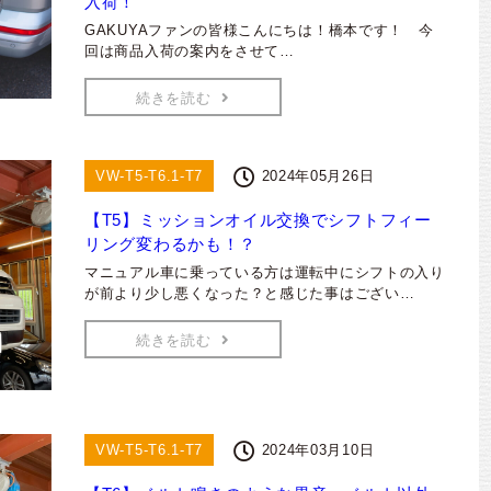
入荷！
GAKUYAファンの皆様こんにちは！橋本です！ 今
回は商品入荷の案内をさせて…
続きを読む
VW-T5-T6.1-T7
2024年05月26日
【T5】ミッションオイル交換でシフトフィー
リング変わるかも！？
マニュアル車に乗っている方は運転中にシフトの入り
が前より少し悪くなった？と感じた事はござい…
続きを読む
VW-T5-T6.1-T7
2024年03月10日